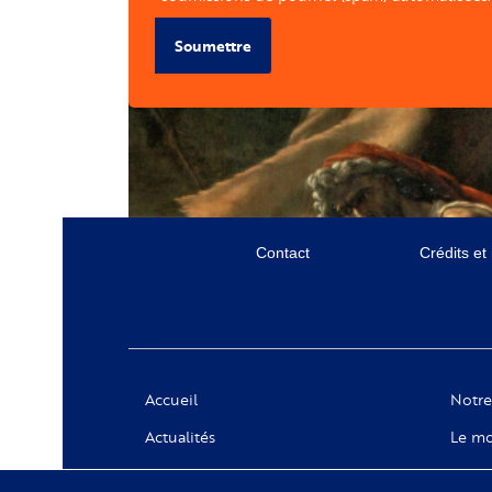
Soumettre
Menu
Contact
Crédits et
secondaire
Social
Accueil
Notre
Actualités
Le mo
Appels à projets
Messa