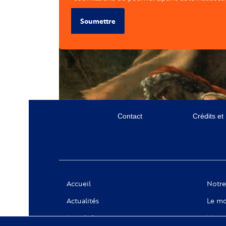
Soumettre
Menu
Contact
Crédits et
secondaire
Social
Accueil
Notre
Actualités
Le mo
Appels à projets
Messa