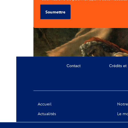
Soumettre
Menu
Contact
Crédits et
secondaire
Social
Accueil
Notre
Actualités
Le mo
Appels à projets
Messa