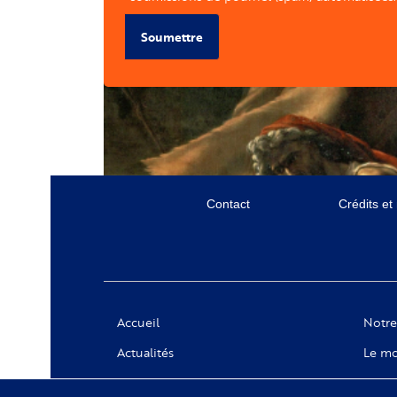
Soumettre
Menu
Contact
Crédits et
secondaire
Social
Accueil
Notre
Actualités
Le mo
Appels à projets
Messa