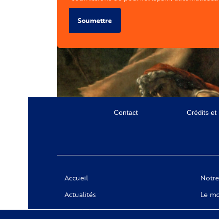
Soumettre
Menu
Contact
Crédits et
secondaire
Social
Accueil
Notre
Actualités
Le mo
Appels à projets
Messa