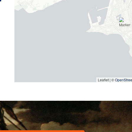
Leaflet | ©
OpenStre