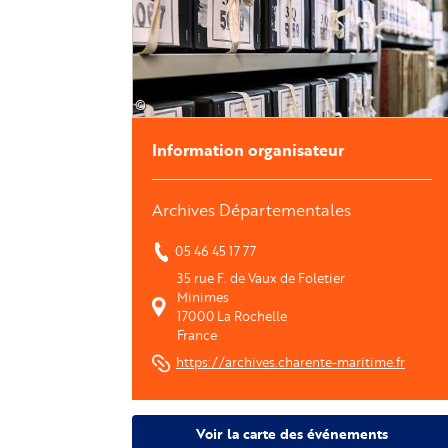
©
Information organisateur
Archives Départementales
05 46 45 17 77
35 rue F. de Vaux de Foletier 
Minimes
17000
La Rochelle
France
https://archives.charente-maritime.fr
Voir la carte des événements