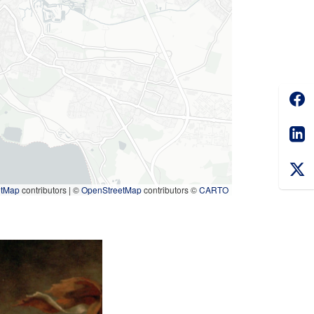
Soc
Sha
etMap
contributors
|
©
OpenStreetMap
contributors ©
CARTO