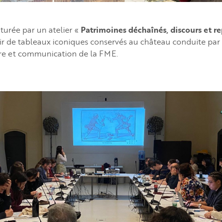
ôturée par un atelier «
Patrimoines déchaînés, discours et r
tir de tableaux iconiques conservés au château conduite par
re et communication de la FME.