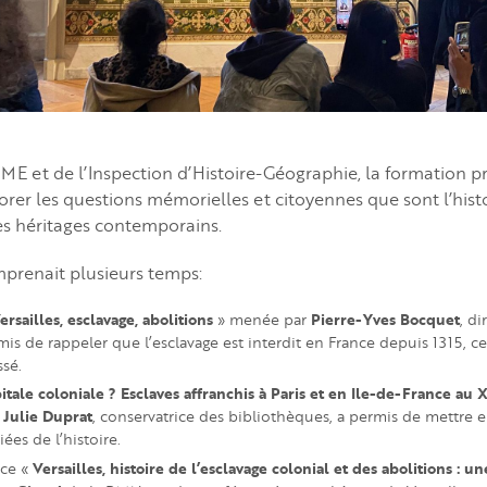
a FME et de l’Inspection d’Histoire-Géographie, la formation 
orer les questions mémorielles et citoyennes que sont l’histo
 ses héritages contemporains.
renait plusieurs temps:
rsailles, esclavage, abolitions
Pierre-Yves Bocquet
» menée par
, di
is de rappeler que l’esclavage est interdit en France depuis 1315, 
ssé.
itale coloniale ? Esclaves affranchis à Paris et en Ile-de-France au X
Julie Duprat
r
, conservatrice des bibliothèques, a permis de mettre e
ées de l’histoire.
Versailles, histoire de l’esclavage colonial et des abolitions : un
nce «