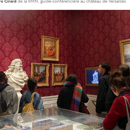
re Girard
de la RMN, guide-conférencière au château de Versailles.