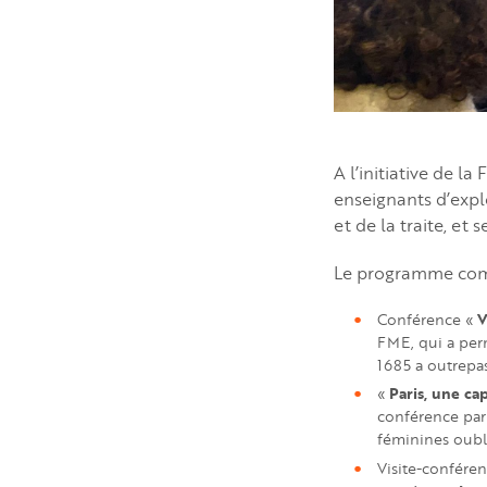
A l’initiative de l
enseignants d’expl
et de la traite, et
Le programme comp
Ve
Conférence «
FME, qui a perm
1685 a outrepa
Paris, une cap
«
conférence pa
féminines oubli
Visite-confére