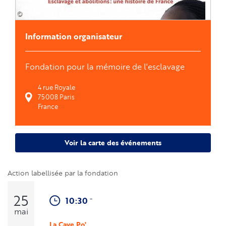
©
Information organisateur
Fondation pour la mémoire de l'esclavage
4 rue Royale
75008
Paris
France
Voir la carte des événements
Action labellisée par la fondation
25
-
10:30
mai
La Cave Po'