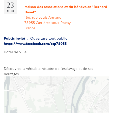
23
Maison des associations et du bénévolat "Bernard 
mai
Danel"
156, rue Louis Armand
78955
Carrières-sous-Poissy
France
Public invité
Ouverture tout public
https://www.facebook.com/csp78955
Hôtel de Ville
Découvrez la véritable histoire de l'esclavage et de ses
héritages.