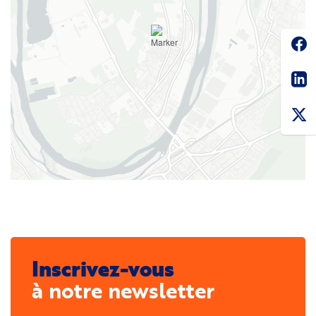
Soc
Sha
Inscrivez-vous
à notre newsletter