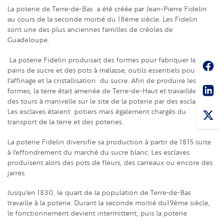
La poterie de Terre-de-Bas a été créée par Jean-Pierre Fidelin
au cours de la seconde moitié du 18ème siècle. Les Fidelin
sont une des plus anciennes familles de créoles de
Guadeloupe.
La poterie Fidelin produisait des formes pour fabriquer les
Soc
pains de sucre et des pots à mélasse, outils essentiels pour
l'affinage et la cristallisation du sucre. Afin de produire les
Sha
formes, la terre était amenée de Terre-de-Haut et travaillée sur
des tours à manivelle sur le site de la poterie par des esclaves.
Les esclaves étaient potiers mais également chargés du
transport de la terre et des poteries.
La poterie Fidelin diversifie sa production à partir de 1815 suite
à l'effondrement du marché du sucre blanc. Les esclaves
produisent alors des pots de fleurs, des carreaux ou encore des
jarres.
Jusqu'en 1830, le quart de la population de Terre-de-Bas
travaille à la poterie. Durant la seconde moitié du19ème siècle,
le fonctionnement devient intermittent, puis la poterie