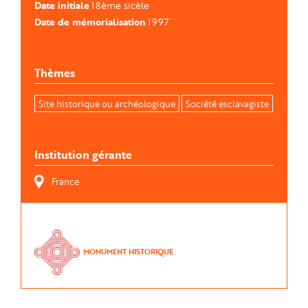
Date initiale
18ème sicèle
Date de mémorialisation
1997
Thèmes
Site historique ou archéologique
Société esclavagiste
Institution gérante
France
MONUMENT HISTORIQUE