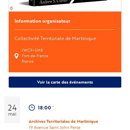
©
Information organisateur
Collectivité Territoriale de Martinique
JWC9+5M8
Fort-de-France
France
Voir la carte des événements
24
-
18:00
mai
Archives Territoriales de Martinique
19 Avenue Saint John Perse