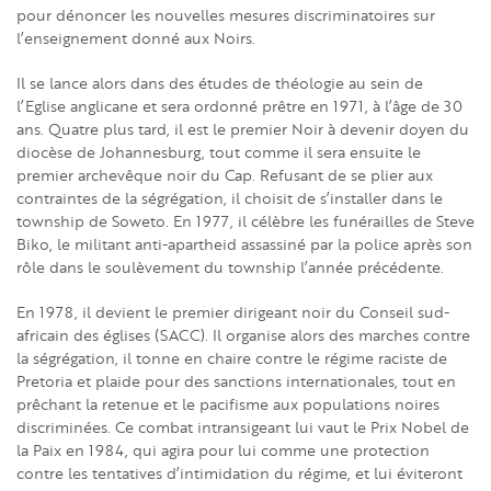
pour dénoncer les nouvelles mesures discriminatoires sur
l’enseignement donné aux Noirs.
Il se lance alors dans des études de théologie au sein de
l’Eglise anglicane et sera ordonné prêtre en 1971, à l’âge de 30
ans. Quatre plus tard, il est le premier Noir à devenir doyen du
diocèse de Johannesburg, tout comme il sera ensuite le
premier archevêque noir du Cap. Refusant de se plier aux
contraintes de la ségrégation, il choisit de s’installer dans le
township de Soweto. En 1977, il célèbre les funérailles de Steve
Biko, le militant anti-apartheid assassiné par la police après son
rôle dans le soulèvement du township l’année précédente.
En 1978, il devient le premier dirigeant noir du Conseil sud-
africain des églises (SACC). Il organise alors des marches contre
la ségrégation, il tonne en chaire contre le régime raciste de
Pretoria et plaide pour des sanctions internationales, tout en
prêchant la retenue et le pacifisme aux populations noires
discriminées. Ce combat intransigeant lui vaut le Prix Nobel de
la Paix en 1984, qui agira pour lui comme une protection
contre les tentatives d’intimidation du régime, et lui éviteront