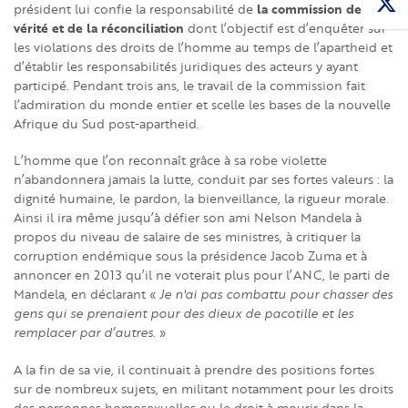
la commission de la
président lui confie la responsabilité de
vérité et de la réconciliation
dont l’objectif est d’enquêter sur
les violations des droits de l’homme au temps de l’apartheid et
d’établir les responsabilités juridiques des acteurs y ayant
participé. Pendant trois ans, le travail de la commission fait
l’admiration du monde entier et scelle les bases de la nouvelle
Afrique du Sud post-apartheid.
L’homme que l’on reconnaît grâce à sa robe violette
n’abandonnera jamais la lutte, conduit par ses fortes valeurs : la
dignité humaine, le pardon, la bienveillance, la rigueur morale.
Ainsi il ira même jusqu’à défier son ami Nelson Mandela à
propos du niveau de salaire de ses ministres, à critiquer la
corruption endémique sous la présidence Jacob Zuma et à
annoncer en 2013 qu’il ne voterait plus pour l’ANC, le parti de
Mandela, en déclarant «
Je n'ai pas combattu pour chasser des
gens qui se prenaient pour des dieux de pacotille et les
remplacer par d’autres.
»
A la fin de sa vie, il continuait à prendre des positions fortes
sur de nombreux sujets, en militant notamment pour les droits
des personnes homosexuelles ou le droit à mourir dans la