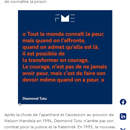
de connaître la prison.
Image
Soc
©
Sha
Après la chute de l’apartheid et l’accession au pouvoir de
Nelson Mandela en 1994, Desmond Tutu n’arrête pas son
combat pour la justice et la fraternité. En 1995, le nouveau