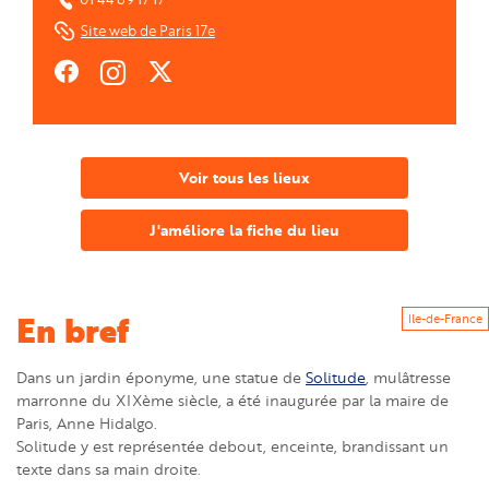
Site web de Paris 17e
https://fr-
https://www.instagram.com/mairie17paris/
https://twitter.com/mairie17
fr.facebook.com/mairie17paris
Voir tous les lieux
J'améliore la fiche du lieu
En bref
Ile-de-France
Dans un jardin éponyme, une statue de
Solitude
, mulâtresse
marronne du XIXème siècle, a été inaugurée par la maire de
Paris, Anne Hidalgo.
Solitude y est représentée debout, enceinte, brandissant un
texte dans sa main droite.