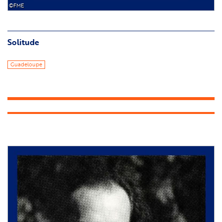
©FME
Solitude
Guadeloupe
Image