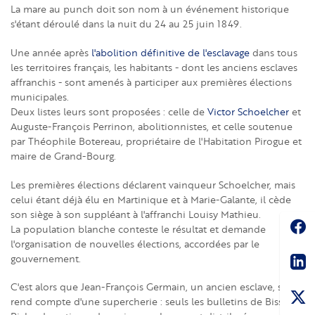
La mare au punch doit son nom à un événement historique
s'étant déroulé dans la nuit du 24 au 25 juin 1849.
Une année après
l'abolition définitive de l'esclavage
dans tous
les territoires français, les habitants - dont les anciens esclaves
affranchis - sont amenés à participer aux premières élections
municipales.
Deux listes leurs sont proposées : celle de
Victor Schoelcher
et
Auguste-François Perrinon, abolitionnistes, et celle soutenue
par Théophile Botereau, propriétaire de l'Habitation Pirogue et
maire de Grand-Bourg.
Les premières élections déclarent vainqueur Schoelcher, mais
celui étant déjà élu en Martinique et à Marie-Galante, il cède
son siège à son suppléant à l'affranchi Louisy Mathieu.
Soc
La population blanche conteste le résultat et demande
l'organisation de nouvelles élections, accordées par le
Sha
gouvernement.
C'est alors que Jean-François Germain, un ancien esclave, se
rend compte d'une supercherie : seuls les bulletins de Bisset et