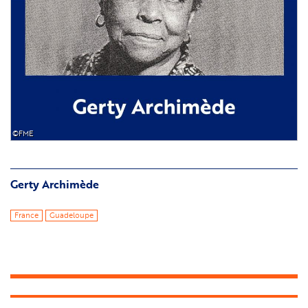
©FME
Gerty Archimède
France
Guadeloupe