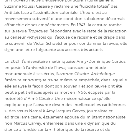
Suzanne Roussi Césaire y réclame une “lucidité totale” des
Antillais face à l’assimilation coloniale. L’heure est au
renversement subversif d’une condition subalterne désormais
affranchie de ses empêchements. En 1943, la censure tombe
sur la revue
Tropiques
. Répondant avec le reste de la rédaction
au censeur vichyssois qui l’accuse de racisme et se drape dans
le souvenir de Victor Schoelcher pour condamner la revue, elle
signe une lettre fulgurante aux accents très actuels.
En 2021, l’universitaire martiniquaise Anny-Dominique Curtius,
en poste à l'université de l'Iowa, consacre une étude
monumentale à ses écrits,
Suzanne Césaire. Archéologie
littéraire et artistique d'une mémoire empêchée
, dans laquelle
elle analyse la façon dont son souvenir et son œuvre ont été
petit à petit effacés après sa mort en 1966, éclipsés par la
notoriété d’Aimé Césaire. Une méconnaissance qu’elle
explique « par l’absurde destin des intellectuelles caribéennes
», des sœurs Nardal à Amy Jacques Garvey, journaliste et
éditrice jamaïcaine, également épouse du militant nationaliste
noir Marcus Garvey, enfermées dans une « dynamique du
silence » fondée sur la « rhétorique de la réserve et de