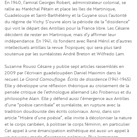
En 1940, l’amiral Georges Robert, administrateur colonial, se
rallie au Maréchal Pétain et place les îles de Martinique,
Guadeloupe et Saint-Barthélémy et la Guyane sous l’autorité
du régime de Vichy. S’ouvre alors la période de la “dissidence”
qui voit le départ des Antillais pour la France libre. Les Césaire
décident de rester en Martinique, mais d’y affirmer leur
indépendance. En 1941, ils fondent avec René Ménil et d’autres
intellectuels antillais la revue
Tropiques
, qui sera plus tard
soutenue par les surréalistes André Breton et Wilfredo Lam.
Suzanne Roussi Césaire y publie sept articles rassemblés en
2009 par l’écrivain guadeloupéen Daniel Maximin dans le
recueil
Le Grand Camouflage
.
Écrits de dissidence
(1941-1945).
Elle y développe une réflexion théorique au croisement de la
pensée critique de l’ethnologue allemand Léo Frobenius et du
philosophe Alain. Elle y défend aussi l’émergence aux Antilles
d’une “poésie cannibale” et surréaliste, en rupture avec la
tradition doudouiste des écrits coloniaux. Ainsi, dans son
article “Misère d’une poésie”, elle invite à décoloniser la nature
et le corps caribéen, à politiser le corps féminin, en particulier.
Cet appel à une émancipation esthétique est aussi un appel à
un nouveau mode d’existence politique. Plus largement,