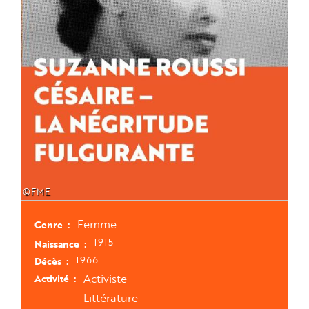
©FME
Femme
Genre
1915
Naissance
1966
Décès
Activiste
Activité
Littérature