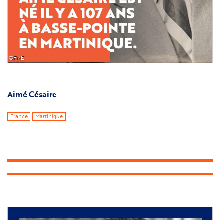
©FME
Aimé Césaire
France
Martinique
Image