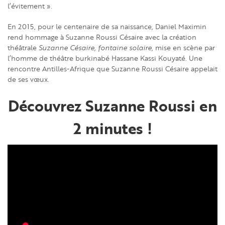
l’évitement ».
En 2015, pour le centenaire de sa naissance, Daniel Maximin
rend hommage à Suzanne Roussi Césaire avec la création
théâtrale
Suzanne Césaire, fontaine solaire
, mise en scène par
l’homme de théâtre burkinabé Hassane Kassi Kouyaté. Une
rencontre Antilles-Afrique que Suzanne Roussi Césaire appelait
de ses vœux.
Découvrez Suzanne Roussi en
2 minutes !