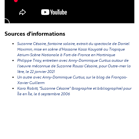
Sources d'informations
Suzanne Césaire, fontaine solaire
, extrait du spectacle de Daniel
Maximin, mise en scène d’Hassane Kassi Kouyaté au Tropique
Atrium-Scène Nationale à Fort-de-France en Martinique
Philippe Triay, entretien avec Anny-Dominique Curtius autour de
l’oeuvre méconnue de Suzanne Roussi Césaire, pour Outre-mer la
1ère, le 22 janvier 2021
Un autre avec Anny-Dominique Curtius, sur le blog de François-
Xavier Guillerm
Kara Rabitt, “Suzanne Césaire” (biographie et bibliographie) pour
Île en Île, le 6 septembre 2006