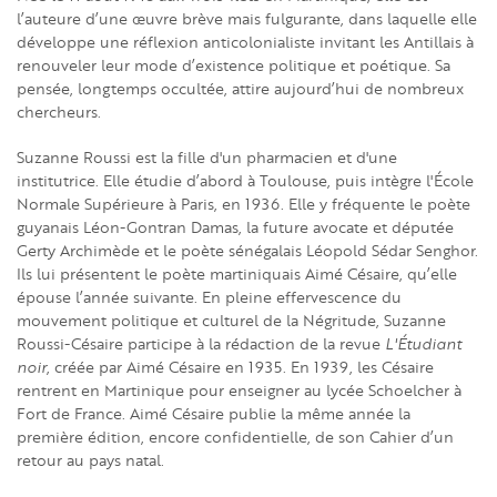
l’auteure d’une œuvre brève mais fulgurante, dans laquelle elle
développe une réflexion anticolonialiste invitant les Antillais à
renouveler leur mode d’existence politique et poétique. Sa
pensée, longtemps occultée, attire aujourd’hui de nombreux
chercheurs.
Suzanne Roussi est la fille d'un pharmacien et d'une
institutrice. Elle étudie d’abord à Toulouse, puis intègre l'École
Normale Supérieure à Paris, en 1936. Elle y fréquente le poète
guyanais Léon-Gontran Damas, la future avocate et députée
Gerty Archimède et le poète sénégalais Léopold Sédar Senghor.
Ils lui présentent le poète martiniquais Aimé Césaire, qu’elle
épouse l’année suivante. En pleine effervescence du
mouvement politique et culturel de la Négritude, Suzanne
Roussi-Césaire participe à la rédaction de la revue
L'Étudiant
noir
, créée par Aimé Césaire en 1935. En 1939, les Césaire
rentrent en Martinique pour enseigner au lycée Schoelcher à
Fort de France. Aimé Césaire publie la même année la
première édition, encore confidentielle, de son Cahier d’un
retour au pays natal.