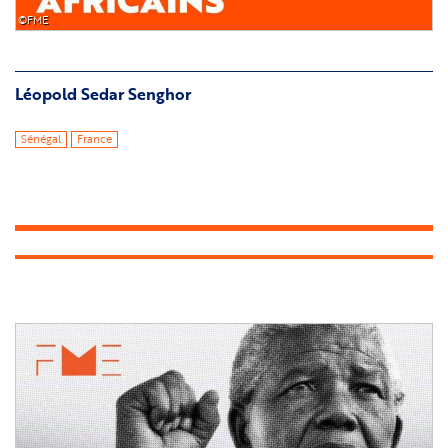
©FME
Léopold Sedar Senghor
Sénégal
France
Image