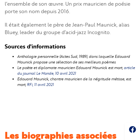
l’ensemble de son œuvre. Un prix mauricien de poésie
porte son nom depuis 2016.
Il était également le père de Jean-Paul Maunick, alias
Bluey, leader du groupe d’acid-jazz Incognito.
Sources d'informations
Anthologie personnelle (Actes Sud, 1989), dans laquelle Edouard
Maunick propose une sélection de ses meilleurs poèmes
Le poète et diplomate mauricien Edouard Maunick est mort,
article
du journal Le Monde, 10 avril 2021
Edouard Maunick, chantre mauricien de la négritude métisse, est
mort,
RFi, 11 avril 2021
Soc
Les biographies associées