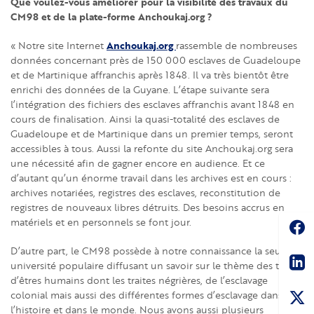
Que voulez-vous améliorer pour la visibilité des travaux du
CM98 et de la plate-forme Anchoukaj.org ?
Anchoukaj.org
« Notre site Internet
rassemble de nombreuses
données concernant près de 150 000 esclaves de Guadeloupe
et de Martinique affranchis après 1848. Il va très bientôt être
enrichi des données de la Guyane. L’étape suivante sera
l’intégration des fichiers des esclaves affranchis avant 1848 en
cours de finalisation. Ainsi la quasi-totalité des esclaves de
Guadeloupe et de Martinique dans un premier temps, seront
accessibles à tous. Aussi la refonte du site Anchoukaj.org sera
une nécessité afin de gagner encore en audience. Et ce
d’autant qu’un énorme travail dans les archives est en cours :
archives notariées, registres des esclaves, reconstitution de
registres de nouveaux libres détruits. Des besoins accrus en
Soc
matériels et en personnels se font jour.
Sha
D’autre part, le CM98 possède à notre connaissance la seule
université populaire diffusant un savoir sur le thème des traites
d’êtres humains dont les traites négrières, de l’esclavage
colonial mais aussi des différentes formes d’esclavage dans
l’histoire et dans le monde. Nous avons aussi plusieurs