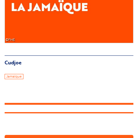
©FME
Cudjoe
Jamaïque