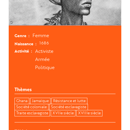
©
Femme
Genre
1686
Naissance
Activiste
Activité
Armée
Politique
Thèmes
Ghana
Jamaïque
Résistance et lutte
Société coloniale
Société esclavagiste
Traite esclavagiste
XVIIe siècle
XVIIIe siècle