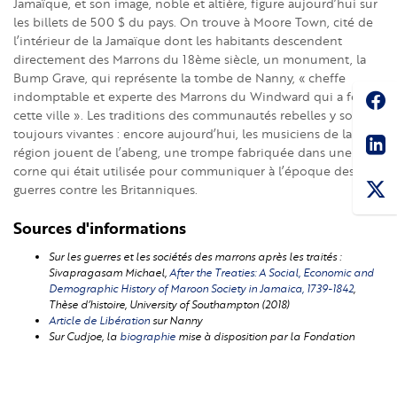
Jamaïque, et son image, noble et altière, figure aujourd’hui sur
les billets de 500 $ du pays. On trouve à Moore Town, cité de
l’intérieur de la Jamaïque dont les habitants descendent
directement des Marrons du 18ème siècle, un monument, la
Bump Grave, qui représente la tombe de Nanny, « cheffe
Soc
indomptable et experte des Marrons du Windward qui a fondé
cette ville ». Les traditions des communautés rebelles y sont
Sha
toujours vivantes : encore aujourd’hui, les musiciens de la
région jouent de l’abeng, une trompe fabriquée dans une
corne qui était utilisée pour communiquer à l’époque des
guerres contre les Britanniques.
Sources d'informations
Sur les guerres et les sociétés des marrons après les traités :
Sivapragasam Michael,
After the Treaties: A Social, Economic and
Demographic History of Maroon Society in Jamaica, 1739-1842
,
Thèse d’histoire, University of Southampton (2018)
Article de
Libération
sur Nanny
Sur Cudjoe, la
biographie
mise à disposition par la Fondation