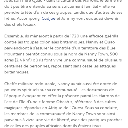
Avec son frère Quao - dans la culture des Marrons, le terme ne
doit pas être entendu au sens strictement familial - elle va
prendre la tête d’un de ces groupes, tandis que d’autres de ses
frères, Accompong,
Cudjoe
et Johnny vont eux aussi devenir
des chefs locaux.
Ensemble, ils mèneront à partir de 1720 une efficace guérilla
contre les troupes coloniales britanniques. Nanny et Quao
parviendront à s’assurer le contrôle d’un territoire des Blue
Mountains bientôt connu sous le nom de Nanny Town, 500
acres (2,4 km²) où ils font vivre une communauté de plusieurs
centaines de personnes, repoussant sans cesse les attaques
britanniques.
Cheffe militaire redoutable, Nanny aurait aussi été dotée de
pouvoirs spirituels sur sa communauté. Les documents de
l’époque évoquent en effet la présence parmi les Marrons de
l’est de l’île d’une « femme Obeah », référence à des cultes
magiques répandus en Afrique de l’Ouest. Sous sa conduite,
les membres de la communauté de Nanny Town sont ainsi
parvenus à vivre une vie de liberté, avec des pratiques proches
de celles des peuples africains dont ils étaient issus.