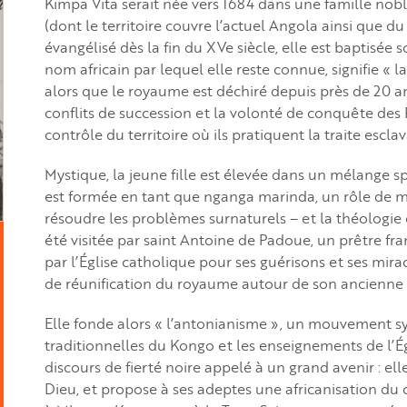
Kimpa Vita serait née vers 1684 dans une famille n
(dont le territoire couvre l’actuel Angola ainsi que 
évangélisé dès la fin du XVe siècle, elle est baptisée
nom africain par lequel elle reste connue, signifie « l
alors que le royaume est déchiré depuis près de 20 an
conflits de succession et la volonté de conquête des 
contrôle du territoire où ils pratiquent la traite escla
Mystique, la jeune fille est élevée dans un mélange spi
est formée en tant que nganga marinda, un rôle de
résoudre les problèmes surnaturels – et la théologie 
été visitée par saint Antoine de Padoue, un prêtre fra
par l’Église catholique pour ses guérisons et ses mirac
de réunification du royaume autour de son ancienne 
Elle fonde alors « l’antonianisme », un mouvement s
traditionnelles du Kongo et les enseignements de l’É
discours de fierté noire appelé à un grand avenir : ell
Dieu, et propose à ses adeptes une africanisation du c