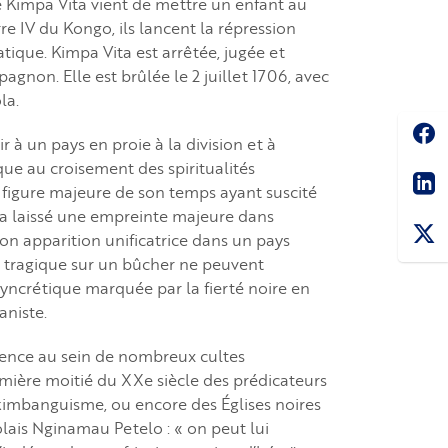
que Kimpa Vita vient de mettre un enfant au
re IV du Kongo, ils lancent la répression
ique. Kimpa Vita est arrêtée, jugée et
non. Elle est brûlée le 2 juillet 1706, avec
ola.
Soc
 à un pays en proie à la division et à
que au croisement des spiritualités
Sha
, figure majeure de son temps ayant suscité
a laissé une empreinte majeure dans
 Son apparition unificatrice dans un pays
in tragique sur un bûcher ne peuvent
syncrétique marquée par la fierté noire en
aniste.
férence au sein de nombreux cultes
emière moitié du XXe siècle des prédicateurs
kimbanguisme, ou encore des Églises noires
lais Nginamau Petelo : « on peut lui