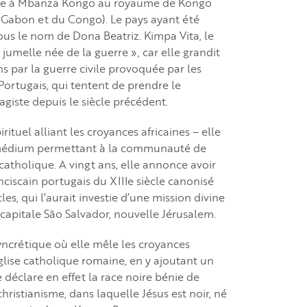
oble à Mbanza Kongo au royaume de Kongo
du Gabon et du Congo). Le pays ayant été
 sous le nom de Dona Beatriz. Kimpa Vita, le
a jumelle née de la guerre », car elle grandit
s par la guerre civile provoquée par les
Portugais, qui tentent de prendre le
vagiste depuis le siècle précédent.
rituel alliant les croyances africaines – elle
 médium permettant à la communauté de
catholique. A vingt ans, elle annonce avoir
nciscain portugais du XIIIe siècle canonisé
les, qui l’aurait investie d’une mission divine
capitale São Salvador, nouvelle Jérusalem.
yncrétique où elle mêle les croyances
glise catholique romaine, en y ajoutant un
e déclare en effet la race noire bénie de
hristianisme, dans laquelle Jésus est noir, né