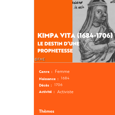
©FME
Femme
Genre
1684
Naissance
1706
Décès
Activiste
Activité
Thèmes