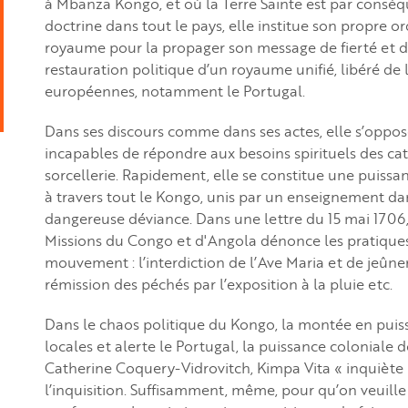
à Mbanza Kongo, et où la Terre Sainte est par consé
doctrine dans tout le pays, elle institue son propre or
royaume pour la propager son message de fierté et d
restauration politique d’un royaume unifié, libéré de
européennes, notamment le Portugal.
Dans ses discours comme dans ses actes, elle s’oppos
incapables de répondre aux besoins spirituels des cat
sorcellerie. Rapidement, elle se constitue une puiss
à travers tout le Kongo, unis par un enseignement dan
dangereuse déviance. Dans une lettre du 15 mai 1706
Missions du Congo et d'Angola dénonce les pratique
mouvement : l’interdiction de l’Ave Maria et de jeûne
rémission des péchés par l’exposition à la pluie etc.
Dans le chaos politique du Kongo, la montée en puissa
locales et alerte le Portugal, la puissance coloniale 
Catherine Coquery-Vidrovitch, Kimpa Vita « inquiète
l’inquisition. Suffisamment, même, pour qu’on veuille la 