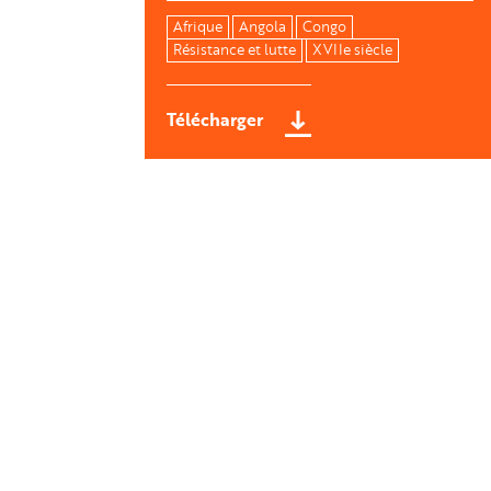
Afrique
Angola
Congo
Résistance et lutte
XVIIe siècle
Télécharger