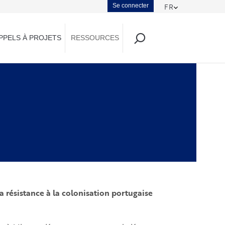
Menu
Se connecter
FR
Toggle Dropd
du
PPELS À PROJETS
RESSOURCES
compte
de
l'utilisateur
a résistance à la colonisation portugaise