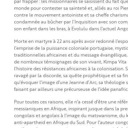
par frapper : les missionnaires se saisissent du fait 
monde pour contester sa sainteté et, alliés au roi Pier
contre le mouvement antoiniste et sa cheffe charismat
condamnée au bûcher par l’Inquisition avec son compag
son enfant dans les bras, à Evolulu dans l’actuel Ang
Morte en martyre à 22 ans après avoir redonné l’espoir
l’emprise de la puissance coloniale portugaise, mysti
traditionnelles africaines et du message évangélique
de nombreux témoignages de son vivant, Kimpa Vita 
l’histoire des résistances africaines à la colonisation.
ravagé par la discorde, sa quête prophétique et sa f
qu’évoquer l’image d’une Jeanne d’Arc, sa théologie 
faisant par ailleurs une précurseuse de l’idée panafric
Pour toutes ces raisons, elle n’a cessé d’être une ré
messianiques en Afrique, inspirant jusque dans la pr
congolais et angolais à l’image du matswanisme, du 
anti-apartheid en Afrique du Sud. Pour l’auteur congo