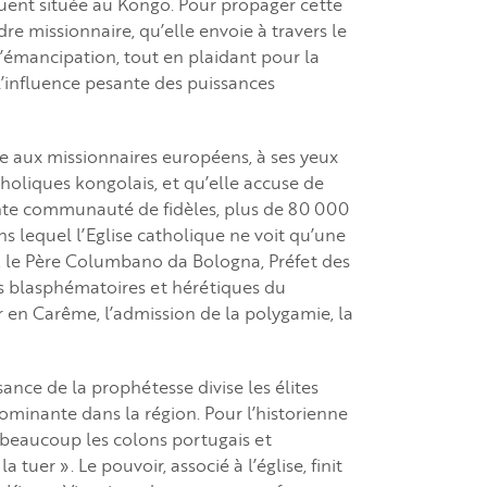
quent située au Kongo. Pour propager cette
dre missionnaire, qu’elle envoie à travers le
’émancipation, tout en plaidant pour la
 l’influence pesante des puissances
e aux missionnaires européens, à ses yeux
holiques kongolais, et qu’elle accuse de
ante communauté de fidèles, plus de 80 000
s lequel l’Eglise catholique ne voit qu’une
, le Père Columbano da Bologna, Préfet des
s blasphématoires et hérétiques du
r en Carême, l’admission de la polygamie, la
nce de la prophétesse divise les élites
dominante dans la région. Pour l’historienne
 beaucoup les colons portugais et
tuer ». Le pouvoir, associé à l’église, finit