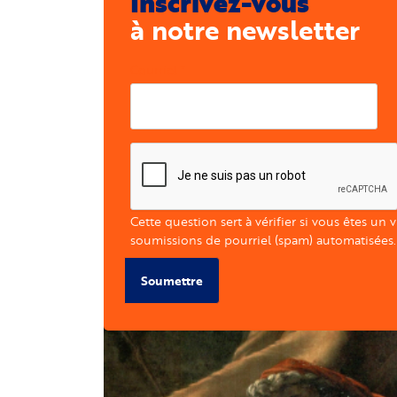
Inscrivez-vous
à notre newsletter
Courriel
Cette question sert à vérifier si vous êtes un 
soumissions de pourriel (spam) automatisées.
Soumettre