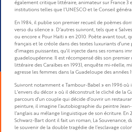
également critique littéraire, animateur sur France 3 
institutions telles que l’UNESCO et le Conseil génér
En 1984, il publie son premier recueil de poèmes dont
verso du silence ». D’autres suivront, tels que « Salve
ou encore « Pour Haïti » en 2010. Poète avant tout, qu
français et le créole dans des textes luxuriants d’une 
d’images puissantes, qu’il injecte dans ses romans im
guadeloupéenne. Il est récompensé dès son premier
littéraire des Caraïbes en 1993), enquête mi-réelle, 
agresse les femmes dans la Guadeloupe des années 
Suivront notamment « Tambour-Babel » en 1996 où il 
L’envers du décor » où il déconstruit le cliché de la
parcours d’un couple qui décide d’ouvrir un restaurant 
peinture, il imagine l’autobiographie du peintre Jean-
l’anglais au mélange linguistique de son écriture. En 
Schwarz-Bart dont il fait un roman, La Souvenance, d
le souvenir de la double tragédie de l’esclavage colon