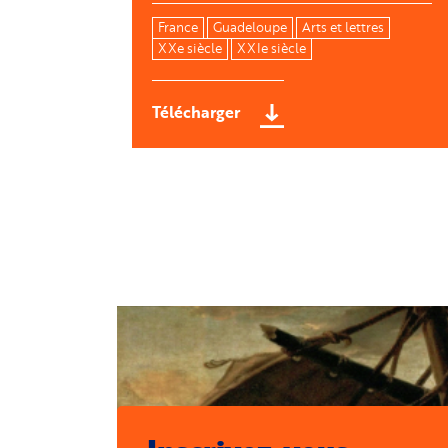
France
Guadeloupe
Arts et lettres
XXe siècle
XXIe siècle
Télécharger