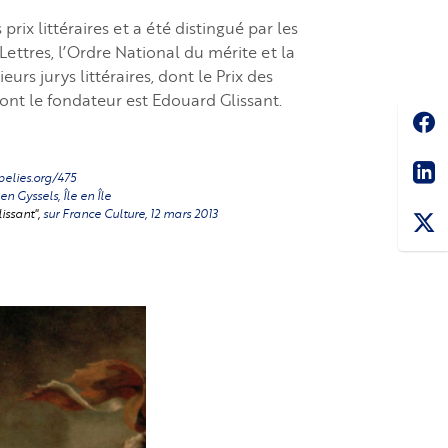
rix littéraires et a été distingué par les
 Lettres, l’Ordre National du mérite et la
rs jurys littéraires, dont le Prix des
dont le fondateur est Edouard Glissant.
Soc
Sha
pelies.org/475
 Gyssels, Île en Île
issant",
sur France Culture, 12 mars 2013