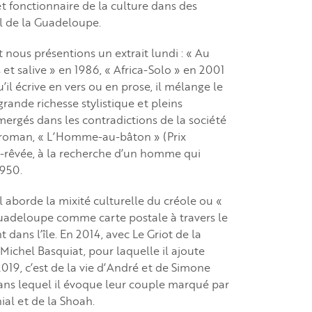
et fonctionnaire de la culture dans des
al de la Guadeloupe.
 nous présentions un extrait lundi : « Au
s et salive » en 1986, « Africa-Solo » en 2001
’il écrive en vers ou en prose, il mélange le
grande richesse stylistique et pleins
mergés dans les contradictions de la société
 roman, « L’Homme-au-bâton » (Prix
mi-rêvée, à la recherche d’un homme qui
1950.
aborde la mixité culturelle du créole ou «
 Guadeloupe comme carte postale à travers le
dans l’île. En 2014, avec Le Griot de la
Michel Basquiat, pour laquelle il ajoute
2019, c’est de la vie d’André et de Simone
ans lequel il évoque leur couple marqué par
ial et de la Shoah.