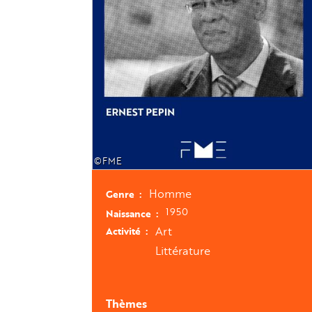
©FME
Homme
Genre
1950
Naissance
Art
Activité
Littérature
Thèmes