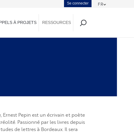
Menu
Se connecter
FR
Toggle Dropd
du
PPELS À PROJETS
RESSOURCES
compte
de
l'utilisateur
Ernest Pepin est un écrivain et poète
éolité. Passionné par les livres depuis
études de lettres à Bordeaux. Il sera