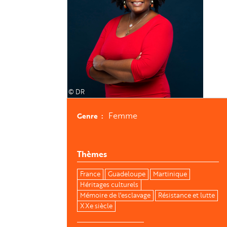
© DR
Femme
Genre
Thèmes
France
Guadeloupe
Martinique
Héritages culturels
Mémoire de l'esclavage
Résistance et lutte
XXe siècle