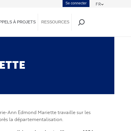
Menu
Se connecter
FR
Toggle Dropd
du
PPELS À PROJETS
RESSOURCES
compte
de
l'utilisateur
ETTE
lérie-Ann Edmond Mariette travaille sur les
près la départementalisation.