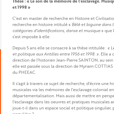
Thèse : « Le son de la mémoire de l’esclavage. Musiqu
et 1998 »
C’est en master de recherche en Histoire et Civilisat
recherche en histoire intitulé «
Bèlè et biguine dans l
catégories d’identifications, danse et musique
» que 
s’est imposée à elle.
Depuis 5 ans elle se consacre à sa thèse intitulée :
« L
et politique aux Antilles entre 1956 et 1998. ».
Elle a 
direction de l’historien Jean-Pierre SAINTON, au sei
elle est passée sous la direction de Myriam COTTIA
du PHEEAC.
Il s’agit à travers ce sujet de recherche, d’écrire une 
musicales via les mémoires de l’esclavage colonial e
départementalisation. Mais aussi de mettre en persp
l’esclavage dans les oeuvres et pratiques musicales a
joue-t-il dans un espace social et politique singulier,
singulière ?