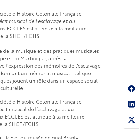
ociété d’Histoire Coloniale Française
écit musical de l’esclavage et du
prix ECCLES est attribué à la meilleure
 de la SHCF/FCHS.
ire de la musique et des pratiques musicales
pe et en Martinique, après la
ive l’expression des mémoires de l’esclavage
n formant un mémorial musical - tel que
atiques jouent un rôle dans un espace social
Soc
 culturelle.
Sha
ociété d’Histoire Coloniale Française
cit musical de l’esclavage et du
ix ECCLES est attribué à la meilleure
 de la SHCF/FCHS.
la FME et du musée de quai Branly.