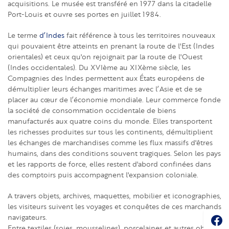
acquisitions. Le musée est transféré en 1977 dans la citadelle
Port-Louis et ouvre ses portes en juillet 1984.
Le terme
d’Indes
fait référence à tous les territoires nouveaux
qui pouvaient être atteints en prenant la route de l'Est (Indes
orientales) et ceux qu'on rejoignait par la route de l'Ouest
(Indes occidentales). Du XVIème au XIXème siècle, les
Compagnies des Indes permettent aux États européens de
démultiplier leurs échanges maritimes avec l’Asie et de se
placer au cœur de l’économie mondiale. Leur commerce fonde
la société de consommation occidentale de biens
manufacturés aux quatre coins du monde. Elles transportent
les richesses produites sur tous les continents, démultiplient
les échanges de marchandises comme les flux massifs d'êtres
humains, dans des conditions souvent tragiques. Selon les pays
et les rapports de force, elles restent d'abord confinées dans
des comptoirs puis accompagnent l'expansion coloniale.
A travers objets, archives, maquettes, mobilier et iconographies,
les visiteurs suivent les voyages et conquêtes de ces marchands
Soc
navigateurs.
Entre textiles (soies, mousselines), porcelaines et autres objets