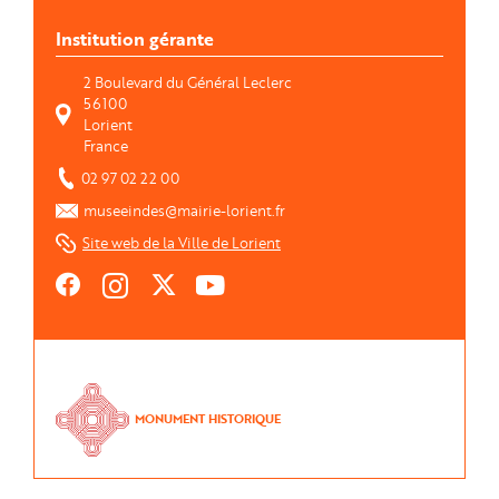
Institution gérante
2 Boulevard du Général Leclerc
56100
Lorient
France
02 97 02 22 00
museeindes@mairie-lorient.fr
Site web de la Ville de Lorient
https://www.facebook.com/lorientanoriant/
https://www.instagram.com/villelorient/
https://twitter.com/villedelorient
https://www.youtube.com/channel/UC07gzawxC
MQg?
view_as=subscriber
MONUMENT HISTORIQUE