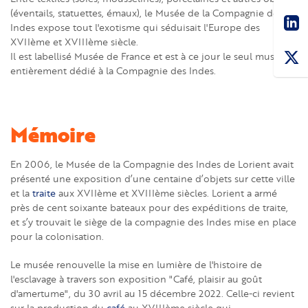
Sha
(éventails, statuettes, émaux), le Musée de la Compagnie des
Indes expose tout l'exotisme qui séduisait l'Europe des
XVIIème et XVIIIème siècle.
Il est labellisé Musée de France et est à ce jour le seul musée
entièrement dédié à la Compagnie des Indes.
Mémoire
En 2006, le Musée de la Compagnie des Indes de Lorient avait
présenté une exposition d’une centaine d’objets sur cette ville
et la
traite
aux XVIIème et XVIIIème siècles. Lorient a armé
près de cent soixante bateaux pour des expéditions de traite,
et s’y trouvait le siège de la compagnie des Indes mise en place
pour la colonisation.
Le musée renouvelle la mise en lumière de l'histoire de
l'esclavage à travers son exposition "Café, plaisir au goût
d'amertume", du 30 avril au 15 décembre 2022. Celle-ci revient
sur la production du
café
au XVIIIème siècle qui,