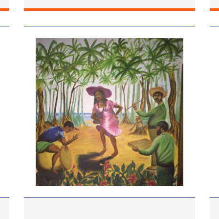
Image
Im