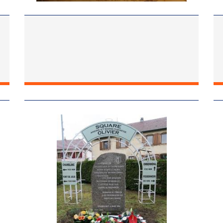
Image
Im