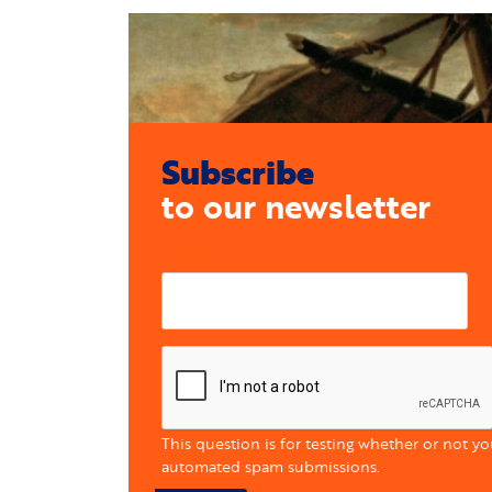
Subscribe
to our newsletter
E-mail
This question is for testing whether or not y
automated spam submissions.