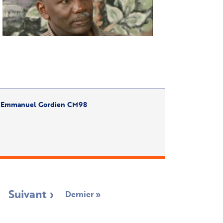
Emmanuel Gordien CM98
ge
Next
Suivant ›
Last
Dernier »
page
page