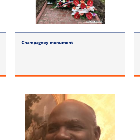
Champagney monument
Image
Im