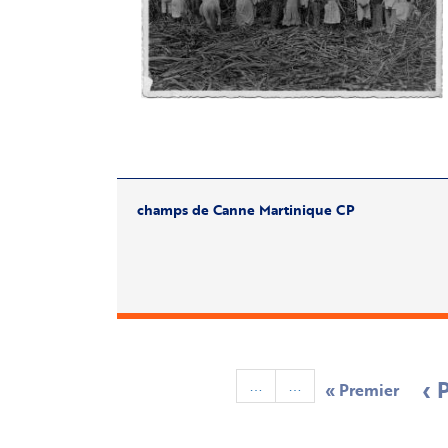
champs de Canne Martinique CP
Pagination
Pr
‹ 
First
« Premier
…
…
page
pa