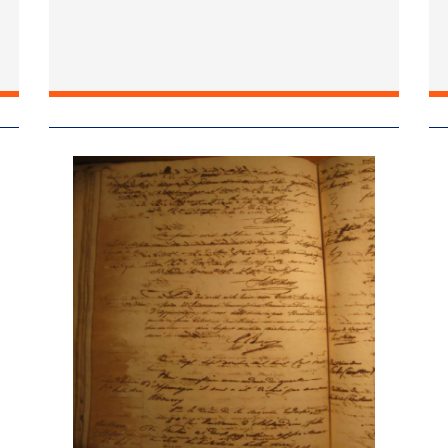
Image
Im