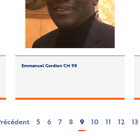
Emmanuel Gordien CM 98
evious
Précédent
Page
5
Page
6
Page
7
Page
8
Current
9
Page
10
Page
11
Page
12
Pa
13
ge
page