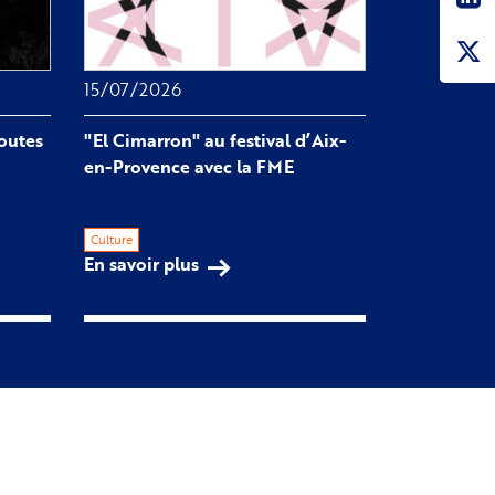
15/07/2026
routes
"El Cimarron" au festival d’Aix-
en-Provence avec la FME
Culture
En savoir plus
sur 
"El Cimarron" 
au 
festival 
d’Aix-
en-
Provence 
avec 