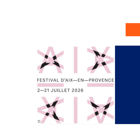
Image
©