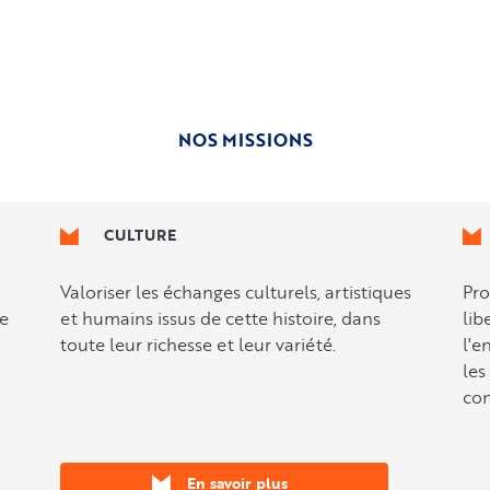
et 
épisode 
d'une 
4
mention 
spéciale
NOS MISSIONS
CULTURE
Valoriser les échanges culturels, artistiques
Pro
ie
et humains issus de cette histoire, dans
lib
toute leur richesse et leur variété.
l'e
les
con
En savoir plus