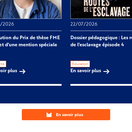
7/2026
22/07/2026
bution du Prix de thèse FME
Dossier pédagogique : Les 
et d'une mention spéciale
de l'esclavage épisode 4
che
Éducation
oir plus
En savoir plus
sur 
sur 
Attribution 
Dossier 
du 
pédagogique 
Prix 
: 
de 
Les 
thèse 
routes 
En savoir plus
FME 
de 
2026 
l'esclavage 