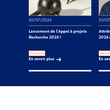
30/07/2026
30/0
Lancement de l'Appel à projets
Attri
Recherche 2026 !
2026 
Recherche
Recher
En savoir plus
En sav
sur 
Lancement 
de 
l'Appel 
à 
projets 
Recherche 
2026 